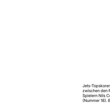
Jets-Topskore
zwischen den 
Spielern Nils C
(Nummer 18). B