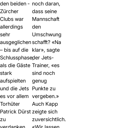
den beiden ­
noch daran,
Zürcher
dass seine
Clubs war
Mannschaft
allerdings
den
sehr
Umschwung
ausgeglichen
schafft? «Na
– bis auf die
klar», sagte
Schlussphase,
der Jets-
als die Gäste
Trainer, «es
stark
sind noch
aufspielten
genug
und die Jets
Punkte zu
es vor ­allem
vergeben.»
Torhüter
Auch Kapp
Patrick Dürst
zeigte sich
zu
zuversichtlich.
verdanken
«Wir lassen