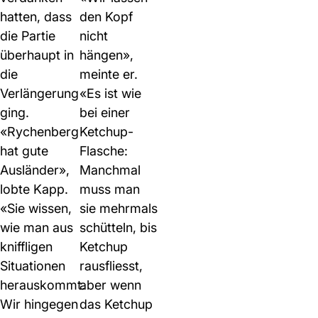
hatten, dass
den Kopf
die Partie
nicht
überhaupt in
hängen»,
die
meinte er.
Verlängerung
«Es ist wie
ging.
bei einer
«Rychenberg
Ketchup-
hat gute
Flasche:
Ausländer»,
Manchmal
lobte Kapp.
muss man
«Sie wissen,
sie mehrmals
wie man aus
schütteln, bis
kniffligen
Ketchup
Situationen
rausfliesst,
herauskommt.
aber wenn
Wir hingegen
das Ketchup