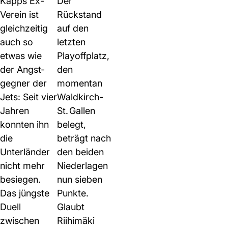
Kapps Ex-
Der
Verein ist
Rückstand
gleichzeitig
auf den
auch so
letzten
etwas wie
Playoffplatz,
der Angst­
den
gegner der
momentan
Jets: Seit vier
Waldkirch-
Jahren
St. Gallen
konnten ihn
belegt,
die
beträgt nach
Unterländer
den beiden
nicht mehr
Nieder­lagen
besiegen.
nun sieben
Das jüngste
Punkte.
Duell
Glaubt
zwischen
Riihimäki