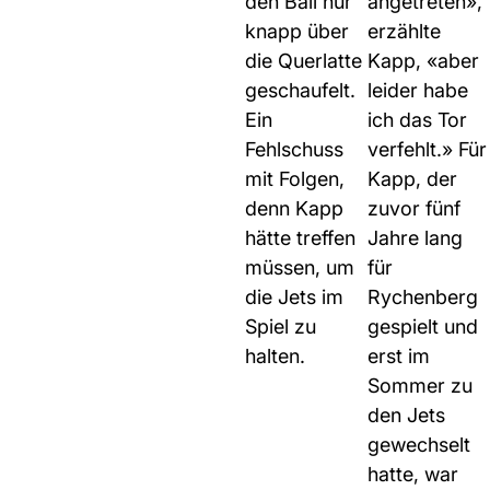
den Ball nur
angetreten»,
knapp über
erzählte
die Querlatte
Kapp, «aber
geschaufelt.
leider habe
Ein
ich das Tor
Fehlschuss
verfehlt.» Für
mit Folgen,
Kapp, der
denn Kapp
zuvor fünf
hätte treffen
Jahre lang
müssen, um
für
die Jets im
Rychenberg
Spiel zu
gespielt und
halten.
erst im
Sommer zu
den Jets
gewechselt
hatte, war