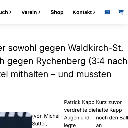
weg
Shop
uch
Verein
Kontakt
Informationen
er sowohl gegen Waldkirch-St.
Kalender
Downloads
uch gegen Rychenberg (3:4 nach
VERSA
el mit­halten – und mussten
Postadresse
Bankverbindung
Öffnungszeiten
Patrick Kapp
Kurz zuvor
verdrehte die
hatte Kapp
(von Michel
Augen und
noch den Ball
Sutter,
legte
an