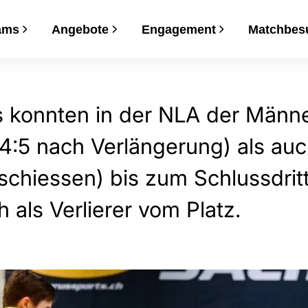
fs rücken für Jets weiter 
ams
Angebote
Engagement
Matchbes
e
unterstützen
takte
Weitere Teams
Aktiv werden
Sport
s konnten in der NLA der Männ
L
erbstferien
den
e Spiele
onen
Nachwuchs
Jobs
Vereinsarzt
 A
s-Donatorenclub
Kinderunihockey
Engagement bei den Jets
Sportkommission
(4:5 nach Verlängerung) als a
igung
Breitensport
schiessen) bis zum Schlussdritt
 als Verlierer vom Platz.