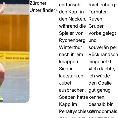
Zürcher
enttäuscht
Rychenberg-
Unterländer)
den Kopf in
Tor­hüter
den Nacken,
Ruven
während die
Gruber
Spieler von
vorbeigelegt
Rychenberg
und
Winterthur
souverän per
nach ihrem
Rückhandsch
knappen
eingenetzt.
Sieg in
«Ich dachte,
lautstarken
ich würde
Jubel
den Goalie
ausbrachen.
gut genug
Soeben hatte
kennen,
Kapp im
deshalb bin
Penaltyschiessen
ich nochmals